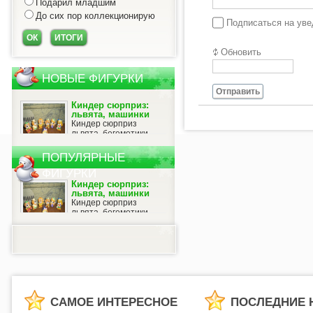
Подарил младшим
До сих пор коллекционирую
Подписаться на ув
Обновить
НОВЫЕ ФИГУРКИ
Отправить
Киндер сюрприз:
львята, машинки
Киндер сюрприз
львята, бегемотики,
пингвины – создай
свою коллекцию! Как известно,
ПОПУЛЯРНЫЕ
наибольшей популярностью
ФИГУРКИ
пользуются игрушки из киндер
сюрпризов, которые назыв...
Киндер сюрприз:
львята, машинки
Киндер сюрприз
львята, бегемотики,
пингвины – создай
свою коллекцию! Как известно,
наибольшей популярностью
пользуются игрушки из киндер
сюрпризов, которые назыв...
САМОЕ ИНТЕРЕСНОЕ
ПОСЛЕДНИЕ 