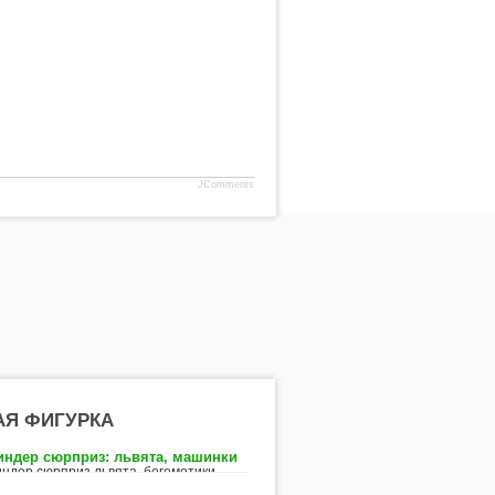
JComments
АЯ ФИГУРКА
индер сюрприз: львята, машинки
индер сюрприз львята, бегемотики,
ингвины – создай свою коллекцию! Как