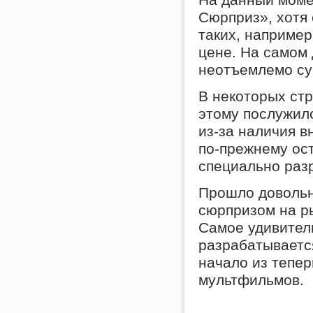
Сюрприз», хотя
таких, например
цене. На самом 
неотъемлемо су
В некоторых ст
этому послужило
из-за наличия в
по-прежнему ос
специально раз
Прошло довольн
сюрпризом на ры
Самое удивитель
разрабатывается
начало из тепе
мультфильмов.