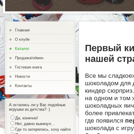
Главная
О клубе
Первый ки
Каталог
нашей стр
Продажа/обмен
Гостевая книга
Все мы сладкое
Новости
шоколадом для д
Контакты
киндер сюрприз.
на одном и том 
шоколадных яиче
А остались ли у Вас подобные
игрушки из детства? :)
более привлекат
Да, конечно!
где появился
пе
Нет, давно выкинул...
шоколада с игр
Где то затерялись, хочу найти