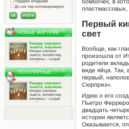
бомбочек, в кот
Подарил младшим
До сих пор коллекционирую
пластмассовых,
Первый ки
свет
НОВЫЕ ФИГУРКИ
Киндер сюрприз:
львята, машинки
Вообще, как гла
Киндер сюрприз
произошла от И
львята, бегемотики,
пингвины – создай
родители вклад
свою коллекцию! Как известно,
наибольшей популярностью
виде яйца. Так,
пользуются игрушки из киндер
ПОПУЛЯРНЫЕ
сюрпризов, которые назыв...
первый, наполо
ФИГУРКИ
Киндер сюрприз:
Сюрприз».
львята, машинки
Киндер сюрприз
Идею о его соз
львята, бегемотики,
пингвины – создай
Пьетро Ферреро
свою коллекцию! Как известно,
наибольшей популярностью
двадцать четыр
пользуются игрушки из киндер
сюрпризов, которые назыв...
истории являетс
Оказывается, пл