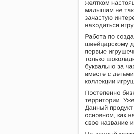
желтком настоящ
малышам не так 
зачастую интере
находиться игр
Работа по созд
швейцарскому д
первые игрушечн
только шоколадн
буквально за ча
вместе с детьми
коллекции игруш
Постепенно биз
территории. Уже
Данный продукт
основном, как н
свое название и
На данный моме